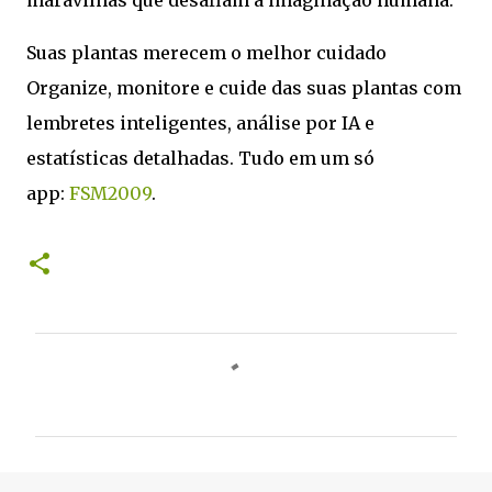
maravilhas que desafiam a imaginação humana.
Suas plantas merecem o melhor cuidado
Organize, monitore e cuide das suas plantas com
lembretes inteligentes, análise por IA e
estatísticas detalhadas. Tudo em um só
app:
FSM2009
.
C
o
m
e
n