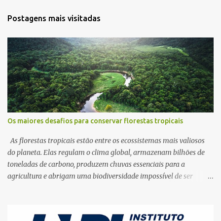
t
Postagens mais visitadas
á
r
i
o
s
Os maiores desafios para conservar florestas tropicais
As florestas tropicais estão entre os ecossistemas mais valiosos
do planeta. Elas regulam o clima global, armazenam bilhões de
toneladas de carbono, produzem chuvas essenciais para a
agricultura e abrigam uma biodiversidade impossível de ser
encontrada em qualquer outro ambiente terrestre. Apesar dessa
importância estratégica para a vida na Terra, esses territórios
continuam sendo destruídos em ritmo acelerado. Da Amazônia à