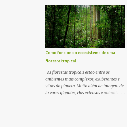
e criadores em um cenário cada vez mais
representa uma questão econômica,
competitivo O avanço da economia digital, o
climática, social e geopolítica. O futuro
crescimento acelerado da inovação
desses eco...
tecnológica e a disputa global por
competitividade transformaram a
propriedade intelectual em um dos ativos
mais valiosos do século XXI. Em um mundo
onde ideias podem valer mais do que
Como funciona o ecossistema de uma
fábricas inteiras, proteger marcas, patentes,
floresta tropical
softwares, desenhos industriais e indicações
geográficas deixou de ser uma formalidade
As florestas tropicais estão entre os
burocrática para se tornar uma questão
ambientes mais complexos, exuberantes e
estratégica. No Brasil, o órgão responsável
vitais do planeta. Muito além da imagem de
por organizar, analisar e conceder esses
árvores gigantes, rios extensos e animais
direitos é o Instituto Nacional da
exóticos, esses ecossistemas representam
Propriedade Industrial, conhecido pela sigla
verdadeiras engrenagens biológicas capazes
INPI. Vinculado ao Ministério do
de sustentar a vida em escala global. Cada
Desenvolvimento, Indústria, Comércio e
folha, fungo, inseto, raiz e gota de água
Serviços, o instituto ocupa uma posição
participa de um sistema interligado que