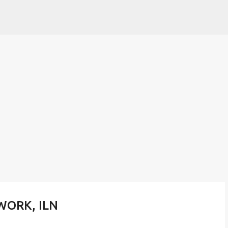
Pular para o conteúdo principal
WORK, ILN