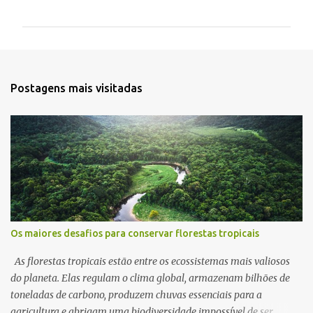
o
m
e
n
t
Postagens mais visitadas
á
r
i
o
s
Os maiores desafios para conservar florestas tropicais
As florestas tropicais estão entre os ecossistemas mais valiosos
do planeta. Elas regulam o clima global, armazenam bilhões de
toneladas de carbono, produzem chuvas essenciais para a
agricultura e abrigam uma biodiversidade impossível de ser