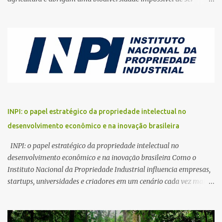
encontrada em qualquer outro ambiente terrestre. Apesar dessa
importância estratégica para a vida na Terra, esses territórios
continuam sendo destruídos em ritmo acelerado. Da Amazônia à
Bacia do Congo, passando pelas florestas do Sudeste Asiático, a
pressão sobre os ecossistemas tropicais aumentou
dramaticamente nas últimas décadas. O avanço da agropecuária,
a exploração ilegal de madeira, a mineração, os incêndios
florestais e as mudanças climáticas criaram uma combinação de
ameaças que desafia governos, cientistas, comunidades
INPI: o papel estratégico da propriedade intelectual no
tradicionais e organizações ambientais. A conservação das
desenvolvimento econômico e na inovação brasileira
florestas tropicais deixou de ser apenas uma pauta ecológica.
Hoje, ela representa uma questão econômica, climática, social e
INPI: o papel estratégico da propriedade intelectual no
geopolítica. O futuro desses eco...
desenvolvimento econômico e na inovação brasileira Como o
Instituto Nacional da Propriedade Industrial influencia empresas,
startups, universidades e criadores em um cenário cada vez mais
competitivo O avanço da economia digital, o crescimento
acelerado da inovação tecnológica e a disputa global por
competitividade transformaram a propriedade intelectual em um