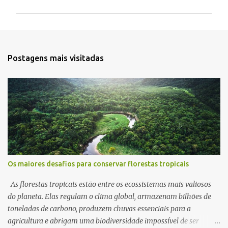
m
e
n
t
Postagens mais visitadas
á
r
i
o
s
Os maiores desafios para conservar florestas tropicais
As florestas tropicais estão entre os ecossistemas mais valiosos
do planeta. Elas regulam o clima global, armazenam bilhões de
toneladas de carbono, produzem chuvas essenciais para a
agricultura e abrigam uma biodiversidade impossível de ser