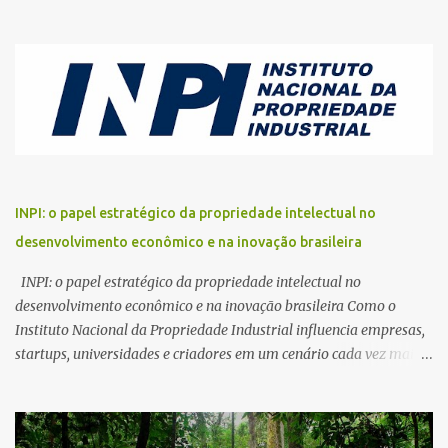
encontrada em qualquer outro ambiente terrestre. Apesar dessa
importância estratégica para a vida na Terra, esses territórios
continuam sendo destruídos em ritmo acelerado. Da Amazônia à
Bacia do Congo, passando pelas florestas do Sudeste Asiático, a
pressão sobre os ecossistemas tropicais aumentou
dramaticamente nas últimas décadas. O avanço da agropecuária,
a exploração ilegal de madeira, a mineração, os incêndios
florestais e as mudanças climáticas criaram uma combinação de
ameaças que desafia governos, cientistas, comunidades
INPI: o papel estratégico da propriedade intelectual no
tradicionais e organizações ambientais. A conservação das
desenvolvimento econômico e na inovação brasileira
florestas tropicais deixou de ser apenas uma pauta ecológica.
Hoje, ela representa uma questão econômica, climática, social e
INPI: o papel estratégico da propriedade intelectual no
geopolítica. O futuro desses eco...
desenvolvimento econômico e na inovação brasileira Como o
Instituto Nacional da Propriedade Industrial influencia empresas,
startups, universidades e criadores em um cenário cada vez mais
competitivo O avanço da economia digital, o crescimento
acelerado da inovação tecnológica e a disputa global por
competitividade transformaram a propriedade intelectual em um