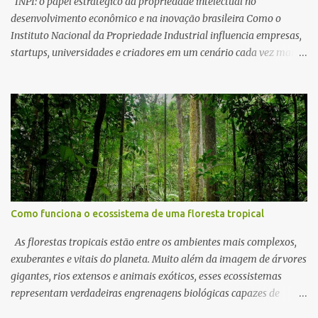
INPI: o papel estratégico da propriedade intelectual no
geopolítica. O futuro desses eco...
desenvolvimento econômico e na inovação brasileira Como o
Instituto Nacional da Propriedade Industrial influencia empresas,
startups, universidades e criadores em um cenário cada vez mais
competitivo O avanço da economia digital, o crescimento
acelerado da inovação tecnológica e a disputa global por
competitividade transformaram a propriedade intelectual em um
dos ativos mais valiosos do século XXI. Em um mundo onde ideias
podem valer mais do que fábricas inteiras, proteger marcas,
patentes, softwares, desenhos industriais e indicações geográficas
deixou de ser uma formalidade burocrática para se tornar uma
questão estratégica. No Brasil, o órgão responsável por organizar,
analisar e conceder esses direitos é o Instituto Nacional da
Como funciona o ecossistema de uma floresta tropical
Propriedade Industrial, conhecido pela sigla INPI. Vinculado ao
Ministério do Desenvolvimento, Indústria, Comércio e Serviços, o
As florestas tropicais estão entre os ambientes mais complexos,
instituto ocupa uma posição central no ecossistema de inovação
exuberantes e vitais do planeta. Muito além da imagem de árvores
bra...
gigantes, rios extensos e animais exóticos, esses ecossistemas
representam verdadeiras engrenagens biológicas capazes de
sustentar a vida em escala global. Cada folha, fungo, inseto, raiz e