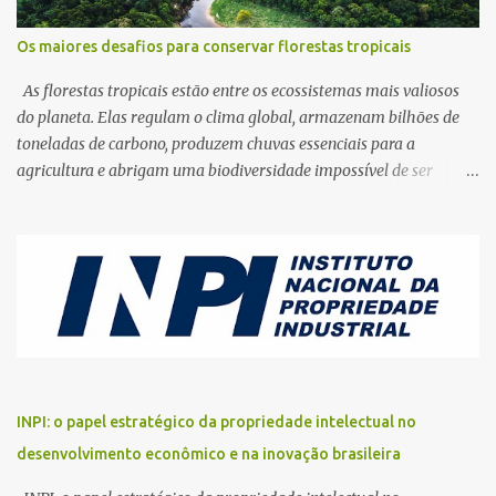
Os maiores desafios para conservar florestas tropicais
As florestas tropicais estão entre os ecossistemas mais valiosos
do planeta. Elas regulam o clima global, armazenam bilhões de
toneladas de carbono, produzem chuvas essenciais para a
agricultura e abrigam uma biodiversidade impossível de ser
encontrada em qualquer outro ambiente terrestre. Apesar dessa
importância estratégica para a vida na Terra, esses territórios
continuam sendo destruídos em ritmo acelerado. Da Amazônia à
Bacia do Congo, passando pelas florestas do Sudeste Asiático, a
pressão sobre os ecossistemas tropicais aumentou
dramaticamente nas últimas décadas. O avanço da agropecuária,
a exploração ilegal de madeira, a mineração, os incêndios
florestais e as mudanças climáticas criaram uma combinação de
ameaças que desafia governos, cientistas, comunidades
INPI: o papel estratégico da propriedade intelectual no
tradicionais e organizações ambientais. A conservação das
desenvolvimento econômico e na inovação brasileira
florestas tropicais deixou de ser apenas uma pauta ecológica.
Hoje, ela representa uma questão econômica, climática, social e