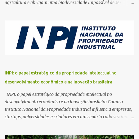
agricultura e abrigam uma biodiversidade impossível de ser
encontrada em qualquer outro ambiente terrestre. Apesar dessa
importância estratégica para a vida na Terra, esses territórios
continuam sendo destruídos em ritmo acelerado. Da Amazônia à
Bacia do Congo, passando pelas florestas do Sudeste Asiático, a
pressão sobre os ecossistemas tropicais aumentou
dramaticamente nas últimas décadas. O avanço da agropecuária,
a exploração ilegal de madeira, a mineração, os incêndios
florestais e as mudanças climáticas criaram uma combinação de
ameaças que desafia governos, cientistas, comunidades
INPI: o papel estratégico da propriedade intelectual no
tradicionais e organizações ambientais. A conservação das
desenvolvimento econômico e na inovação brasileira
florestas tropicais deixou de ser apenas uma pauta ecológica.
Hoje, ela representa uma questão econômica, climática, social e
INPI: o papel estratégico da propriedade intelectual no
geopolítica. O futuro desses eco...
desenvolvimento econômico e na inovação brasileira Como o
Instituto Nacional da Propriedade Industrial influencia empresas,
startups, universidades e criadores em um cenário cada vez mais
competitivo O avanço da economia digital, o crescimento
acelerado da inovação tecnológica e a disputa global por