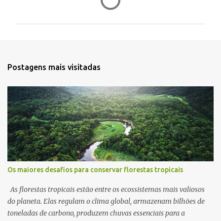
o
m
e
n
t
Postagens mais visitadas
á
r
i
o
s
Os maiores desafios para conservar florestas tropicais
As florestas tropicais estão entre os ecossistemas mais valiosos
do planeta. Elas regulam o clima global, armazenam bilhões de
toneladas de carbono, produzem chuvas essenciais para a